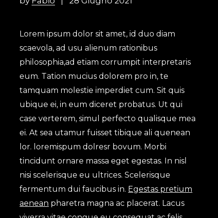
by
Fabio
28 Giugno 2021
Lorem ipsum dolor sit amet, id duo diam
scaevola, ad usu alienum rationibus
philosophia,ad etiam corrumpit interpretaris
eum. Tation mucius dolorem pro in, te
tamquam molestie imperdiet cum. Sit quis
ubique ei, in eum diceret probatus. Ut qui
case verterem, simul perfecto qualisque mea
ei. At sea utamur fuisset tibique ali quenean
lor. loremispum dolresr bovum. Morbi
tincidunt ornare massa eget egestas. In nisl
nisi scelerisque eu ultrices. Scelerisque
fermentum dui faucibus in.
Egestas pretium
aenean
pharetra magna ac placerat. Lacus
viverra vitae congue eu consequat ac felis