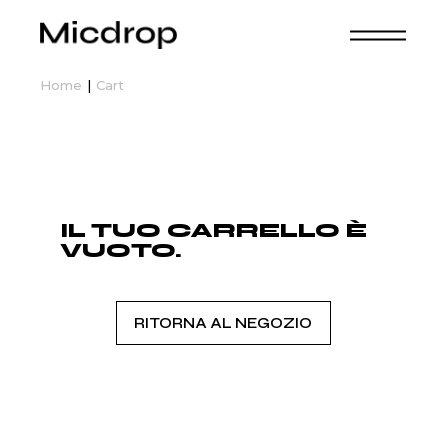
Skip
to
the
content
Home
Cart
IL TUO CARRELLO È
VUOTO.
RITORNA AL NEGOZIO