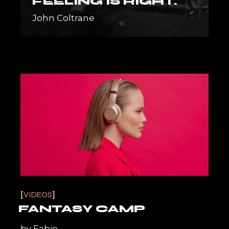
FEELING IS RIGHT."
John Coltrane
VIDEOS
FANTASY CAMP
by
Fabio