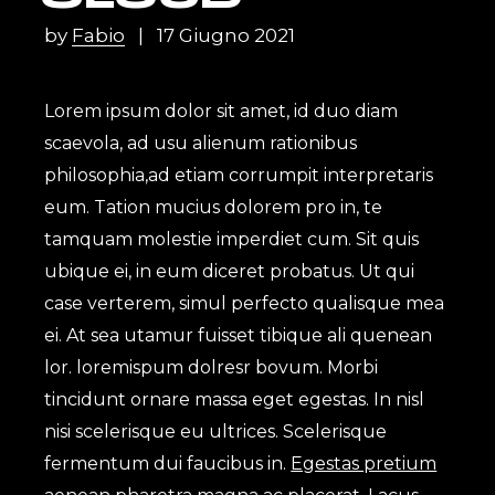
by
Fabio
17 Giugno 2021
Lorem ipsum dolor sit amet, id duo diam
scaevola, ad usu alienum rationibus
philosophia,ad etiam corrumpit interpretaris
eum. Tation mucius dolorem pro in, te
tamquam molestie imperdiet cum. Sit quis
ubique ei, in eum diceret probatus. Ut qui
case verterem, simul perfecto qualisque mea
ei. At sea utamur fuisset tibique ali quenean
lor. loremispum dolresr bovum. Morbi
tincidunt ornare massa eget egestas. In nisl
nisi scelerisque eu ultrices. Scelerisque
fermentum dui faucibus in.
Egestas pretium