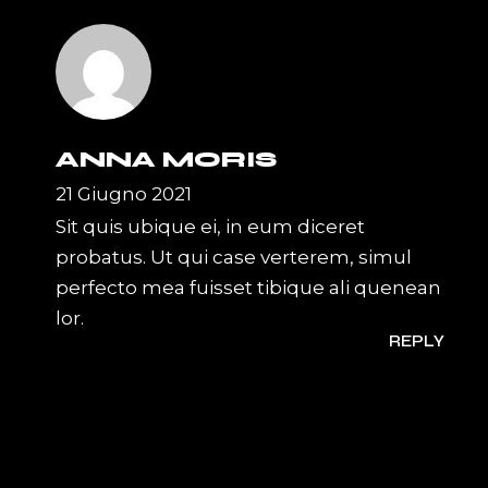
ANNA MORIS
21 Giugno 2021
Sit quis ubique ei, in eum diceret
probatus. Ut qui case verterem, simul
perfecto mea fuisset tibique ali quenean
lor.
REPLY