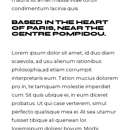
condimentum lacinia quis.
BASED IN THE HEART
OF PARIS, NEAR THE
CENTRE POMPIDOU.
Lorem ipsum dolor sit amet, id duo diam
scaevola, ad usu alienum rationibus
philosophia,ad etiam corrumpit
interpretaris eum. Tation mucius dolorem
pro in, te tamquam molestie imperdiet
cum. Sit quis ubique ei, in eum diceret
probatus. Ut qui case verterem, simul
perfecto qualisque mea ei. At sea utamur
fuisset tibique ali quenean lor.
loremispum dolresr bovum. Morbi