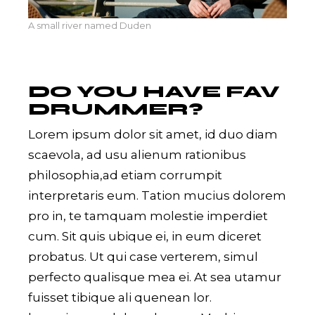
A small river named Duden
DO YOU HAVE FAV
DRUMMER?
Lorem ipsum dolor sit amet, id duo diam
scaevola, ad usu alienum rationibus
philosophia,ad etiam corrumpit
interpretaris eum. Tation mucius dolorem
pro in, te tamquam molestie imperdiet
cum. Sit quis ubique ei, in eum diceret
probatus. Ut qui case verterem, simul
perfecto qualisque mea ei. At sea utamur
fuisset tibique ali quenean lor.