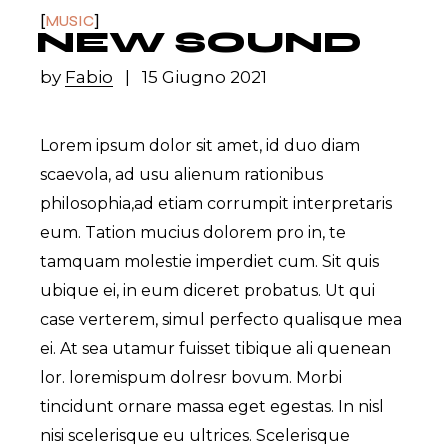
MUSIC
NEW SOUND
by
Fabio
15 Giugno 2021
Lorem ipsum dolor sit amet, id duo diam
scaevola, ad usu alienum rationibus
philosophia,ad etiam corrumpit interpretaris
eum. Tation mucius dolorem pro in, te
tamquam molestie imperdiet cum. Sit quis
ubique ei, in eum diceret probatus. Ut qui
case verterem, simul perfecto qualisque mea
ei. At sea utamur fuisset tibique ali quenean
lor. loremispum dolresr bovum. Morbi
tincidunt ornare massa eget egestas. In nisl
nisi scelerisque eu ultrices. Scelerisque