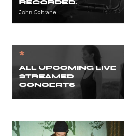
RECORDED.
John Coltrane
*
ALL UPCOMING LIVE
STREAMED
CONCERTS