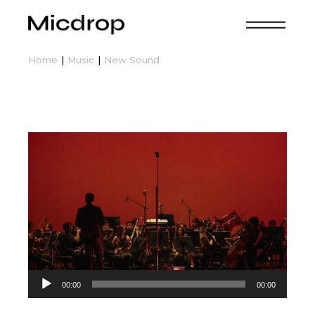
Home
Music
New Sound
Audio
00:00
00:00
Player