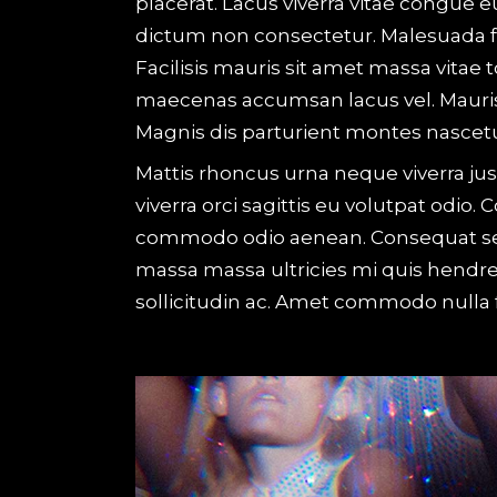
placerat. Lacus viverra vitae congue e
dictum non consectetur. Malesuada f
Facilisis mauris sit amet massa vitae
maecenas accumsan lacus vel. Mauris
Magnis dis parturient montes nascetur
Mattis rhoncus urna neque viverra jus
viverra orci sagittis eu volutpat odi
commodo odio aenean. Consequat semp
massa massa ultricies mi quis hendr
sollicitudin ac. Amet commodo nulla fa