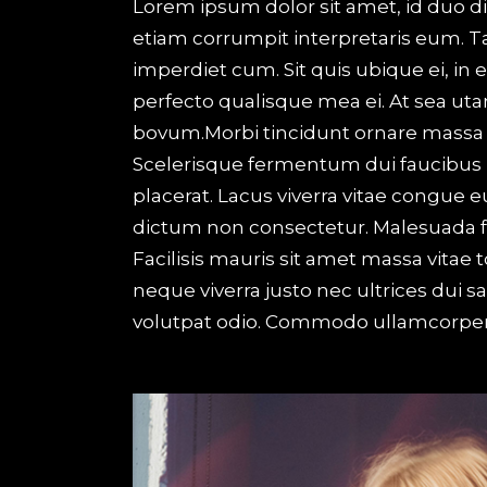
Lorem ipsum dolor sit amet, id duo d
etiam corrumpit interpretaris eum. 
imperdiet cum. Sit quis ubique ei, in
perfecto qualisque mea ei. At sea uta
bovum.Morbi tincidunt ornare massa ege
Scelerisque fermentum dui faucibus 
placerat. Lacus viverra vitae congue e
dictum non consectetur. Malesuada f
Facilisis mauris sit amet massa vitae
neque viverra justo nec ultrices dui s
volutpat odio. Commodo ullamcorper