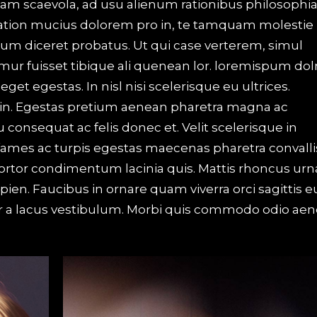
iam scaevola, ad usu alienum rationibus philosophi
Tation mucius dolorem pro in, te tamquam molestie
 eum diceret probatus. Ut qui case verterem, simul
mur fuisset tibique ali quenean lor. loremispum dol
t egestas. In nisl nisi scelerisque eu ultrices.
in. Egestas pretium aenean pharetra magna ac
u consequat ac felis donec et. Velit scelerisque in
ames ac turpis egestas maecenas pharetra convalli
 tortor condimentum lacinia quis. Mattis rhoncus urn
apien. Faucibus in ornare quam viverra orci sagittis e
 a lacus vestibulum. Morbi quis commodo odio aen