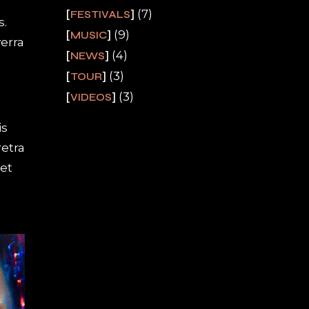
(7)
FESTIVALS
s.
(9)
MUSIC
erra
(4)
NEWS
(3)
TOUR
(3)
VIDEOS
is
etra
et