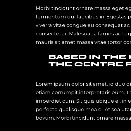
Morbi tincidunt ornare massa eget eges
fermentum dui faucibus in. Egestas 
viverra vitae congue eu consequat ac f
consectetur. Malesuada fames ac turpi
mauris sit amet massa vitae tortor c
BASED IN THE
THE CENTRE 
Lorem ipsum dolor sit amet, id duo d
etiam corrumpit interpretaris eum. 
imperdiet cum. Sit quis ubique ei, in
perfecto qualisque mea ei. At sea uta
bovum. Morbi tincidunt ornare massa e