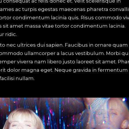
u consequat ac felis donec et. Velit scelerisque in
ames ac turpis egestas maecenas pharetra convalli
 tortor condimentum lacinia quis. Risus commodo viv
 sit amet massa vitae tortor condimentum lacinia.
 ridic.
to nec ultrices dui sapien. Faucibus in ornare quam
o. Commodo ullamcorper a lacus vestibulum. Morbi qu
er viverra nam libero justo laoreet sit amet. Phar
erit dolor magna eget. Neque gravida in fermentum 
cilisi nullam.