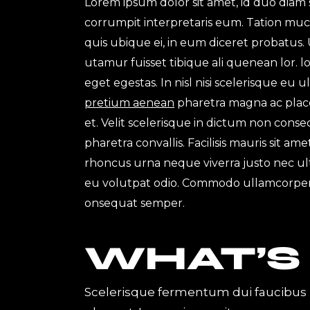
Lorem ipsum dolor sit amet, id duo diam 
corrumpit interpretaris eum. Tation muc
quis ubique ei, in eum diceret probatus. 
utamur fuisset tibique ali quenean lor.
eget egestas. In nisl nisi scelerisque eu 
pretium aenean
pharetra magna ac place
et. Velit scelerisque in dictum non con
pharetra convallis. Facilisis mauris sit a
rhoncus urna neque viverra justo nec ultr
eu volutpat odio. Commodo ullamcorper
onsequat semper.
WHAT’S
Scelerisque fermentum dui faucibus 