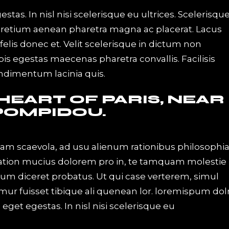
tas. In nisl nisi scelerisque eu ultrices. Scelerisqu
pretium aenean pharetra magna ac placerat. Lacus
elis donec et. Velit scelerisque in dictum non
s egestas maecenas pharetra convallis. Facilisis
ondimentum lacinia quis.
 HEART OF PARIS, NEAR
POMPIDOU.
iam scaevola, ad usu alienum rationibus philosophi
Tation mucius dolorem pro in, te tamquam molestie
 eum diceret probatus. Ut qui case verterem, simul
mur fuisset tibique ali quenean lor. loremispum dol
get egestas. In nisl nisi scelerisque eu