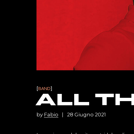
Landing
Horizont
Music Fes
Landing
BAND
ALL T
by
Fabio
28 Giugno 2021