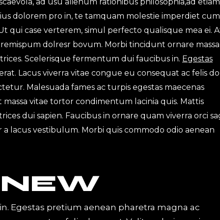
scaevola, ad usu alienum rationibus philosophia,ad etiam
ius dolorem pro in, te tamquam molestie imperdiet cum.
Ut qui case verterem, simul perfecto qualisque mea ei. A
 loremispum dolresr bovum. Morbi tincidunt ornare massa
ultrices. Scelerisque fermentum dui faucibus in.
Egestas
rat. Lacus viverra vitae congue eu consequat ac felis d
sectetur. Malesuada fames ac turpis egestas maecenas
met massa vitae tortor condimentum lacinia quis. Mattis
ices dui sapien. Faucibus in ornare quam viverra orci sag
 a lacus vestibulum. Morbi quis commodo odio aenean
 NEW
in. Egestas pretium aenean pharetra magna ac