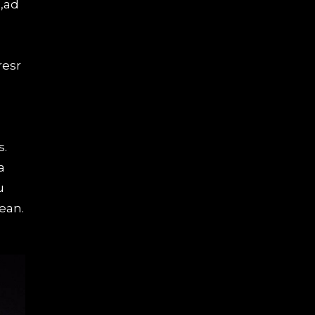
a,ad
resr
s.
a
u
ean.