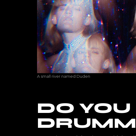
A small river named Duden
DO YOU
DRUMM