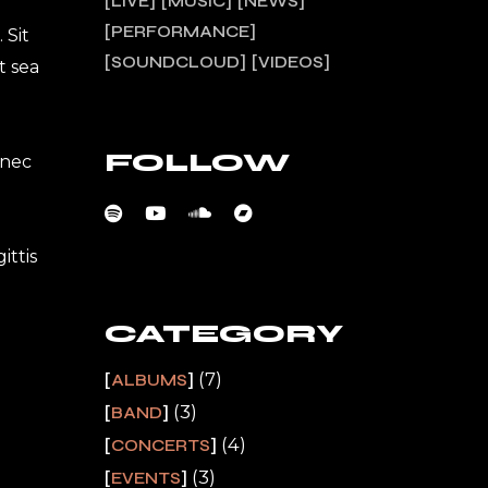
LIVE
MUSIC
NEWS
PERFORMANCE
 Sit
SOUNDCLOUD
VIDEOS
t sea
FOLLOW
onec
ittis
CATEGORY
(7)
ALBUMS
(3)
BAND
(4)
CONCERTS
(3)
EVENTS