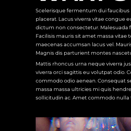
Scelerisque fermentum dui faucibus 
placerat. Lacus viverra vitae congue e
dictum non consectetur. Malesuada f
Facilisis mauris sit amet massa vitae
maecenas accumsan lacus vel. Mauris
Magnis dis parturient montes nascetur
Mattis rhoncus urna neque viverra jus
viverra orci sagittis eu volutpat odi
commodo odio aenean. Consequat semp
massa massa ultricies mi quis hendr
sollicitudin ac. Amet commodo nulla fa