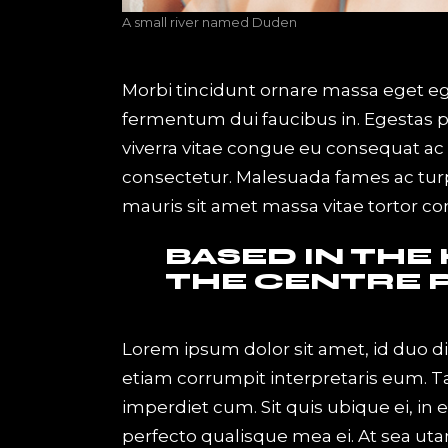
A small river named Duden
Morbi tincidunt ornare massa eget eges
fermentum dui faucibus in. Egestas 
viverra vitae congue eu consequat ac f
consectetur. Malesuada fames ac turpi
mauris sit amet massa vitae tortor c
BASED IN THE
THE CENTRE 
Lorem ipsum dolor sit amet, id duo d
etiam corrumpit interpretaris eum. 
imperdiet cum. Sit quis ubique ei, in
perfecto qualisque mea ei. At sea uta