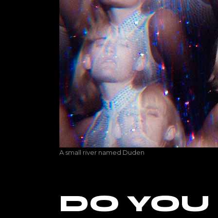
A small river named Duden
DO YOU