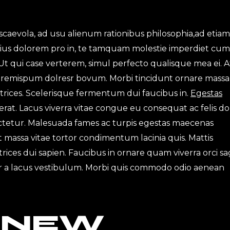
scaevola, ad usu alienum rationibus philosophia,ad etiam
ius dolorem pro in, te tamquam molestie imperdiet cum.
Ut qui case verterem, simul perfecto qualisque mea ei. A
 loremispum dolresr bovum. Morbi tincidunt ornare massa
ultrices. Scelerisque fermentum dui faucibus in.
Egestas
rat. Lacus viverra vitae congue eu consequat ac felis d
sectetur. Malesuada fames ac turpis egestas maecenas
met massa vitae tortor condimentum lacinia quis. Mattis
ices dui sapien. Faucibus in ornare quam viverra orci sag
 a lacus vestibulum. Morbi quis commodo odio aenean
 NEW