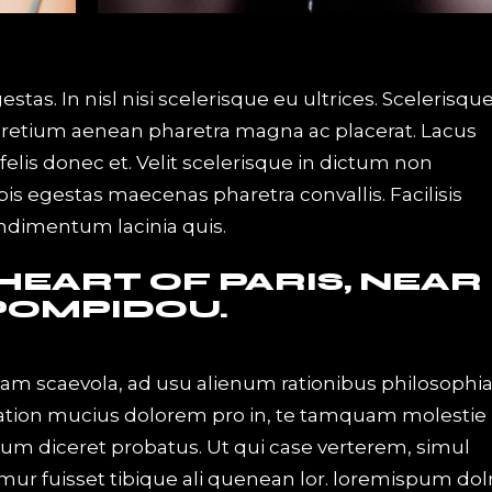
tas. In nisl nisi scelerisque eu ultrices. Scelerisqu
pretium aenean pharetra magna ac placerat. Lacus
elis donec et. Velit scelerisque in dictum non
s egestas maecenas pharetra convallis. Facilisis
ondimentum lacinia quis.
 HEART OF PARIS, NEAR
POMPIDOU.
iam scaevola, ad usu alienum rationibus philosophi
Tation mucius dolorem pro in, te tamquam molestie
 eum diceret probatus. Ut qui case verterem, simul
mur fuisset tibique ali quenean lor. loremispum dol