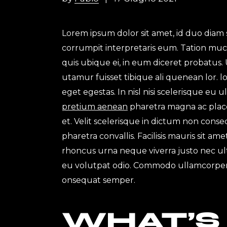
Lorem ipsum dolor sit amet, id duo diam 
corrumpit interpretaris eum. Tation muc
quis ubique ei, in eum diceret probatus. 
utamur fuisset tibique ali quenean lor.
eget egestas. In nisl nisi scelerisque eu 
pretium aenean
pharetra magna ac place
et. Velit scelerisque in dictum non con
pharetra convallis. Facilisis mauris sit a
rhoncus urna neque viverra justo nec ultr
eu volutpat odio. Commodo ullamcorper
onsequat semper.
WHAT’S