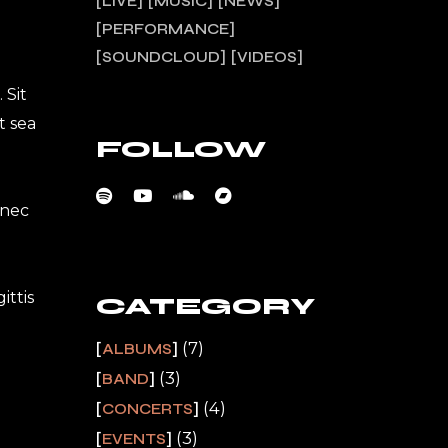
LIVE
MUSIC
NEWS
PERFORMANCE
SOUNDCLOUD
VIDEOS
 Sit
t sea
FOLLOW
onec
ittis
CATEGORY
(7)
ALBUMS
(3)
BAND
(4)
CONCERTS
(3)
EVENTS