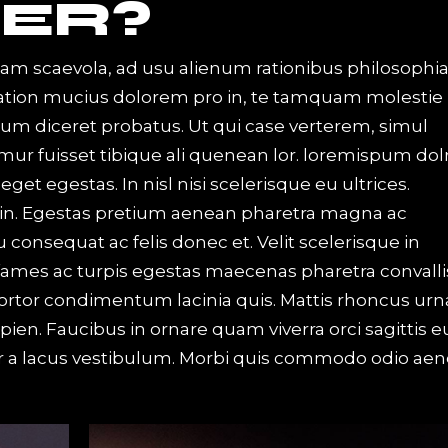
ER?
iam scaevola, ad usu alienum rationibus philosophi
Tation mucius dolorem pro in, te tamquam molestie
 eum diceret probatus. Ut qui case verterem, simul
mur fuisset tibique ali quenean lor. loremispum dol
t egestas. In nisl nisi scelerisque eu ultrices.
in. Egestas pretium aenean pharetra magna ac
u consequat ac felis donec et. Velit scelerisque in
ames ac turpis egestas maecenas pharetra convalli
 tortor condimentum lacinia quis. Mattis rhoncus urn
apien. Faucibus in ornare quam viverra orci sagittis e
 a lacus vestibulum. Morbi quis commodo odio aen