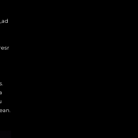
a,ad
resr
s.
a
u
ean.