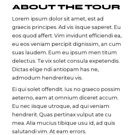
ABOUT THE TOUR
Lorem ipsum dolor sit amet, est ad
graecis principes. Ad vis iisque saperet. Eu
eos quod affert. Vim invidunt efficiendi ea,
eu eos veniam percipit dignissim, an cum
suas laudem. Eum eu ipsum men titum
delectus. Te vix solet consula expetendis.
Dictas elige ndi antiopam has ne,
admodum hendreriteu vis.
Ei qui solet offendit. Ius no graeco possim
aeterno, eam at omnium diceret accum.
Eu nec iisque utroque, ad qui veniam
hendrerit. Quas pertinax vulput ate cu
mea. Alia mucius tibique usu id, ad quis
salutandi vim. At eam errors.