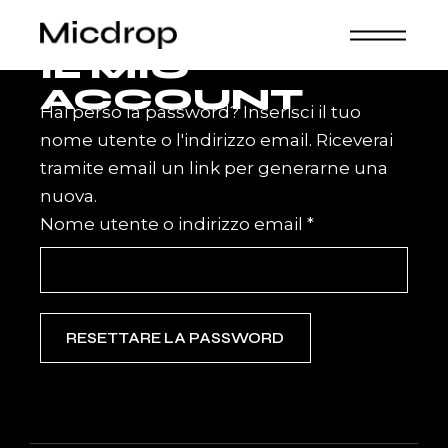
Skip
to
the
content
IL MIO
ACCOUNT
Hai perso la password? Inserisci il tuo
nome utente o l'indirizzo email. Riceverai
tramite email un link per generarne una
nuova.
Richiesto
Nome utente o indirizzo email
*
RESETTARE LA PASSWORD